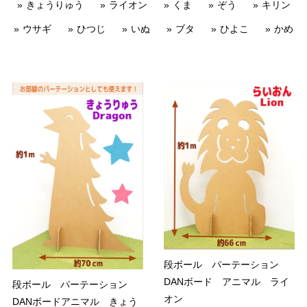
きょうりゅう
ライオン
くま
ぞう
キリン
ウサギ
ひつじ
いぬ
ブタ
ひよこ
かめ
段ボール パーテーション
DANボード アニマル ライ
段ボール パーテーション
オン
DANボードアニマル きょう